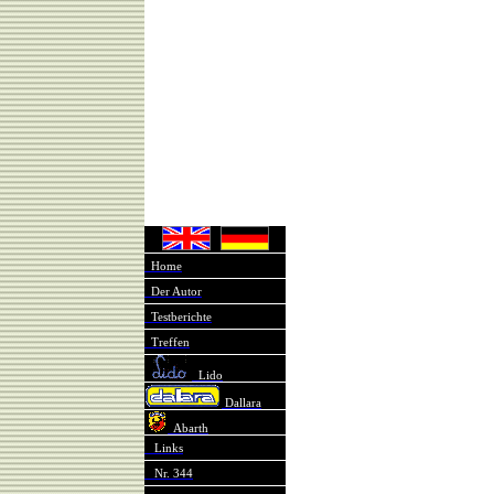
Home
Der Autor
Testberichte
Treffen
Lido
Dallara
Abarth
Links
Nr. 344